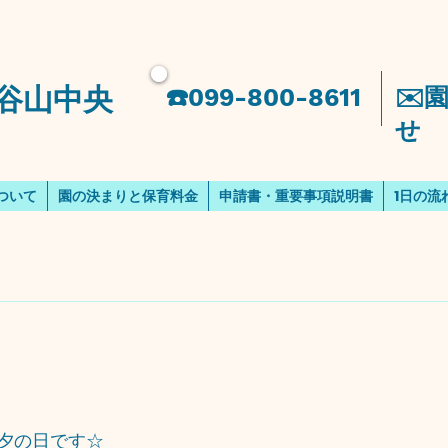
谷山中央
​☎️099-800-8611
​✉
せ
ついて
園の決まりと保育料金
申請書・重要事項説明書
1日の流
夕の日です☆