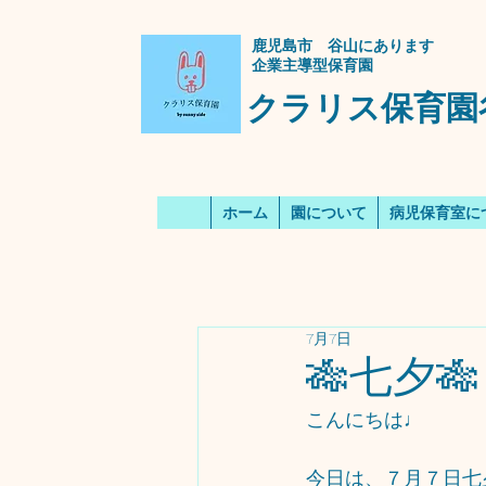
​鹿児島市 谷山にあります
企業主導型保育園
クラリス保育園
ホーム
園について
病児保育室に
7月7日
🎋七夕🎋
こんにちは♩
今日は、７月７日七