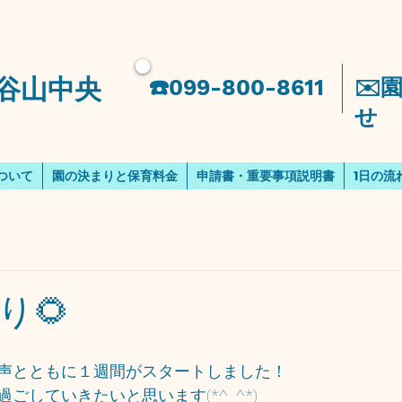
谷山中央
​☎️099-800-8611
​✉
せ
ついて
園の決まりと保育料金
申請書・重要事項説明書
1日の流
り🌻
声とともに１週間がスタートしました！
ごしていきたいと思います(*^_^*)