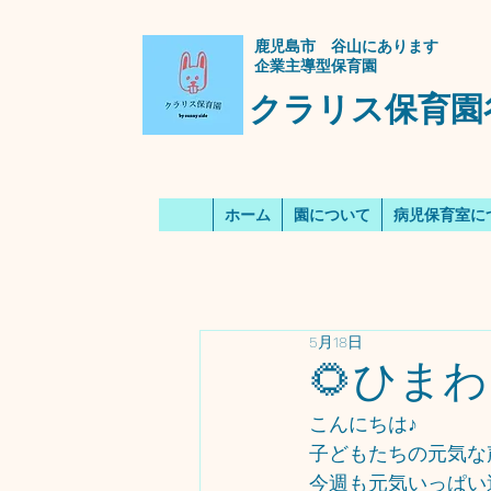
​鹿児島市 谷山にあります
企業主導型保育園
クラリス保育園
ホーム
園について
病児保育室に
5月18日
🌻ひまわ
こんにちは♪
子どもたちの元気な
今週も元気いっぱい過