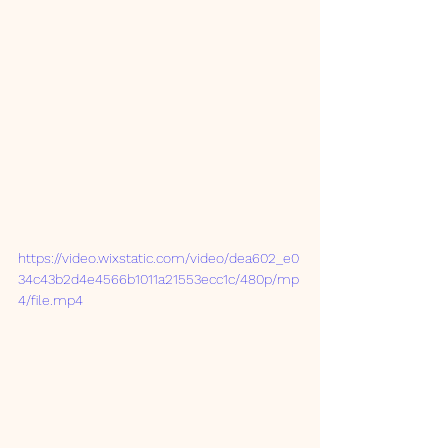
https://video.wixstatic.com/video/dea602_e0
34c43b2d4e4566b1011a21553ecc1c/480p/mp
4/file.mp4