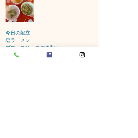
今日の献立
塩ラーメン
ブロッコリーのごま和え
みかん
保育士　請園