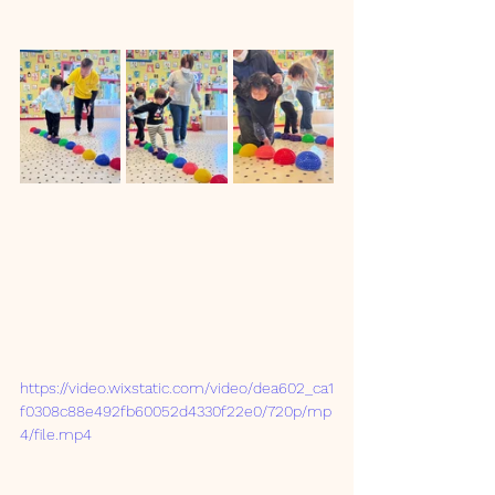
https://video.wixstatic.com/video/dea602_ca1
f0308c88e492fb60052d4330f22e0/720p/mp
4/file.mp4