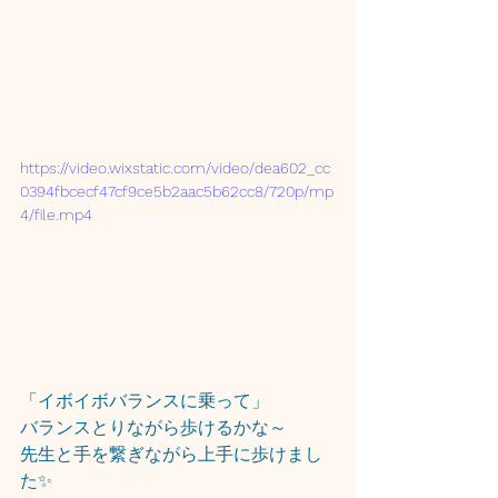
https://video.wixstatic.com/video/dea602_cc
0394fbcecf47cf9ce5b2aac5b62cc8/720p/mp
4/file.mp4
「イボイボバランスに乗って」
バランスとりながら歩けるかな～
先生と手を繋ぎながら上手に歩けまし
た✨