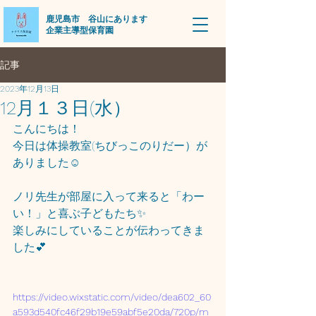
​鹿児島市 谷山にあります
企業主導型保育園
記事
2023年12月13日
12月１３日(水）
こんにちは！
今日は体操教室(ちびっこのりだー）が
ありました☺
ノリ先生が部屋に入って来ると「わー
い！」と喜ぶ子どもたち✨
楽しみにしていることが伝わってきま
した💕
https://video.wixstatic.com/video/dea602_60
a593d540fc46f29b19e59abf5e20da/720p/m