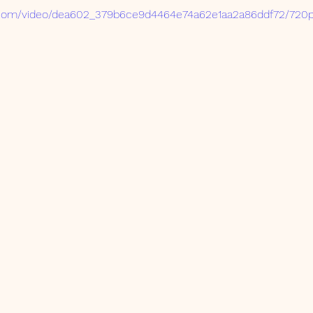
ic.com/video/dea602_379b6ce9d4464e74a62e1aa2a86ddf72/720