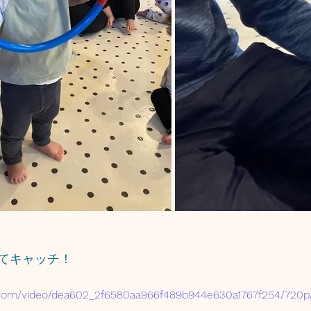
てキャッチ！
ic.com/video/dea602_2f6580aa966f489b944e630a1767f254/720p