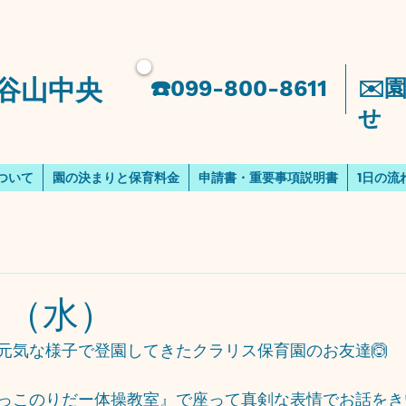
谷山中央
​☎️099-800-8611
​✉
せ
ついて
園の決まりと保育料金
申請書・重要事項説明書
1日の流
日（水）
元気な様子で登園してきたクラリス保育園のお友達🙆
っこのりだー体操教室』で座って真剣な表情でお話をき