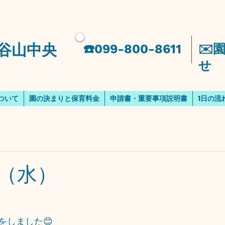
谷山中央
​☎️099-800-8611
​✉
せ
ついて
園の決まりと保育料金
申請書・重要事項説明書
1日の流
（水）
をしました😊