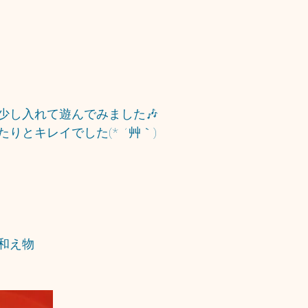
少し入れて遊んでみました🎶
りとキレイでした(* ´艸｀)
和え物