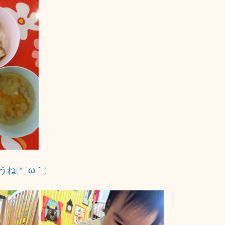
ね(*´ω｀)