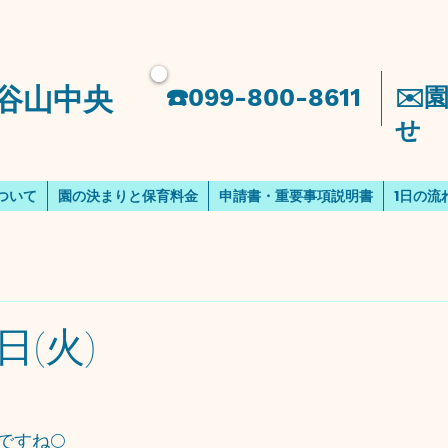
谷山中央
​☎️099-800-8611
​✉
せ
ついて
園の決まりと保育料金
申請書・重要事項説明書
1日の流
(火)
すね🌕