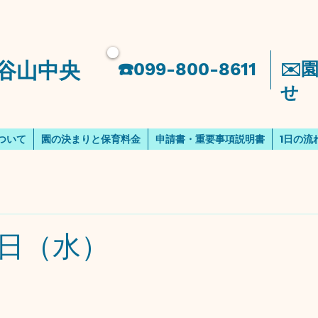
谷山中央
​☎️099-800-8611
​✉
せ
ついて
園の決まりと保育料金
申請書・重要事項説明書
1日の流
日（水）