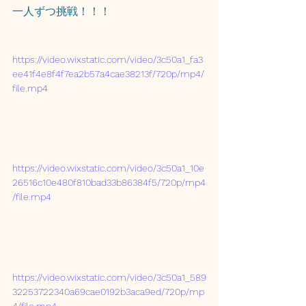
一人ずつ挑戦！！！
https://video.wixstatic.com/video/3c50a1_fa3
ee41f4e8f4f7ea2b57a4cae38213f/720p/mp4/
file.mp4
https://video.wixstatic.com/video/3c50a1_10e
26516c10e480f810bad33b86384f5/720p/mp4
/file.mp4
https://video.wixstatic.com/video/3c50a1_589
32253722340a69cae0192b3aca9ed/720p/mp