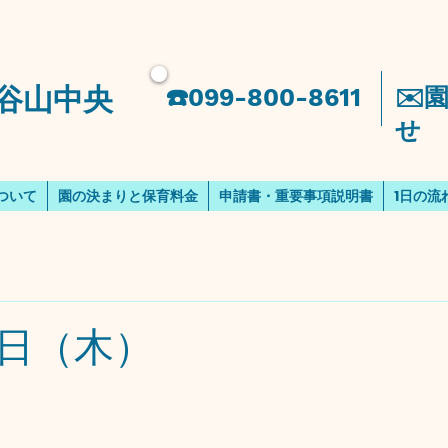
谷山中央
​☎️099-800-8611
​✉
せ
ついて
園の決まりと保育料金
申請書・重要事項説明書
1日の流
日（木）