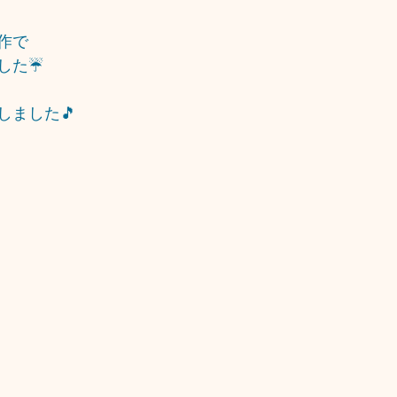
作で
した☔
しました🎵