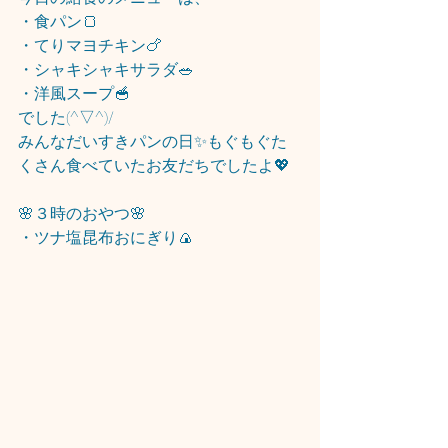
・食パン🍞
・てりマヨチキン🍗
・シャキシャキサラダ🥗
・洋風スープ🥣
でした(^▽^)/
みんなだいすきパンの日✨もぐもぐた
くさん食べていたお友だちでしたよ💖
🌸３時のおやつ🌸
・ツナ塩昆布おにぎり🍙