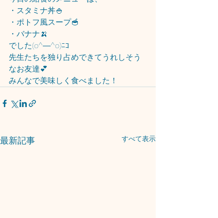
・スタミナ丼🍚
・ポトフ風スープ🥣
・バナナ🍌
でした(o^―^o)ﾆｺ
先生たちを独り占めできてうれしそう
なお友達💕
みんなで美味しく食べました！
すべて表示
最新記事