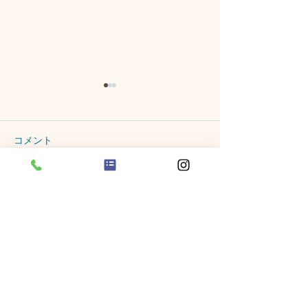
コメント
🍽️８月５日🍽️
感触遊びをした
コメントを追加…
​株式会社クラリス