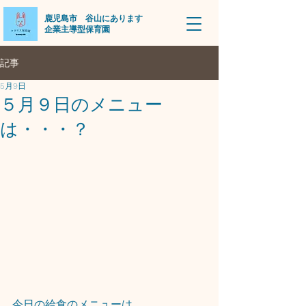
​鹿児島市 谷山にあります
企業主導型保育園
記事
5月9日
５月９日のメニュー
は・・・？
今日の給食のメニューは、