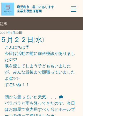
​鹿児島市 谷山にあります
企業主導型保育園
記事
2024年5月22日
５月２２日(水)
こんにちは☔
今日は活動の前に歯科検診がありまし
た🦷🦷
涙を流してしまう子どももいました
が、みんな最後まで頑張っていました
よ👏✨✨
すごいね！！
朝から曇っていた天気、、、🌨️
パラパラと雨も降ってきたので、今日
はお部屋で室内用すべり台とボールプ
ールを使って遊びました🎶