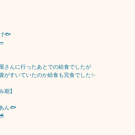
げ🐟

屋さんに行ったあとでの給食でしたが
腹がすいていたのか給食も完食でした✨
み期】
あん🐟
