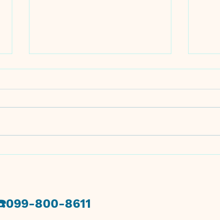
🍽️８月５日🍽️
感触
​☎️099-800-8611