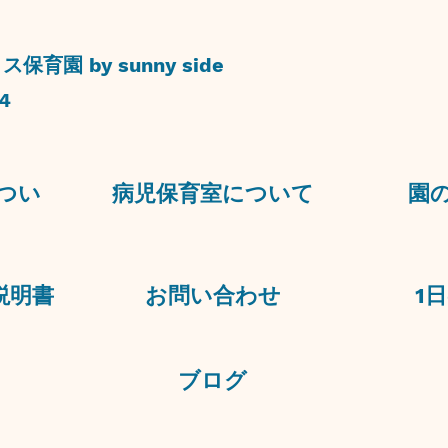
園 by sunny side
​
つい
​病児保育室について
​園
明書​
​お問い合わせ
1
日
​ブログ