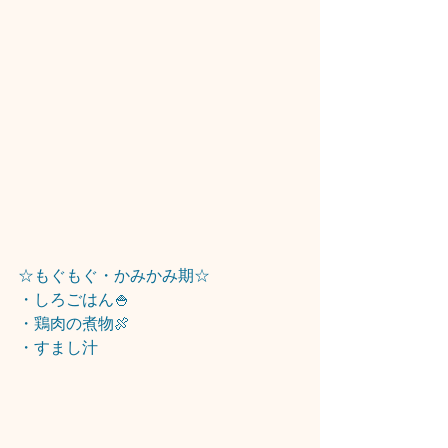
☆もぐもぐ・かみかみ期☆
・しろごはん🍚
・鶏肉の煮物🍖
・すまし汁