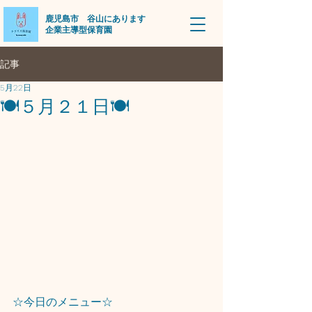
​鹿児島市 谷山にあります
企業主導型保育園
記事
5月22日
🍽️５月２１日🍽️
☆今日のメニュー☆