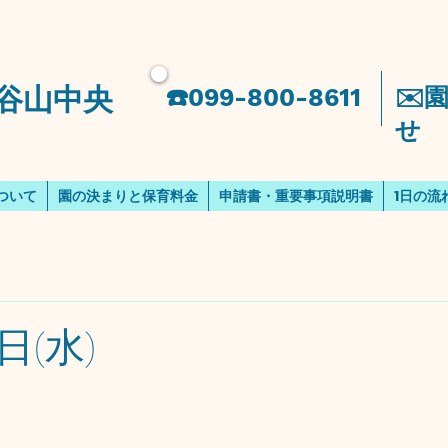
谷山中央
​☎️099-800-8611
​✉
せ
ついて
園の決まりと保育料金
申請書・重要事項説明書
1日の流
(水)