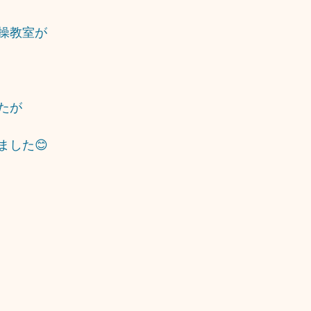
操教室が
たが
ました😊