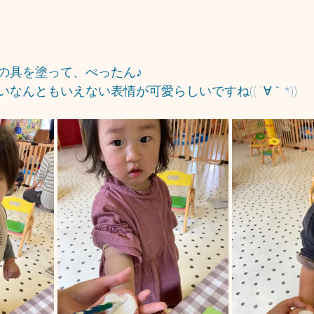
の具を塗って、ぺったん♪
なんともいえない表情が可愛らしいですね((´∀｀*))