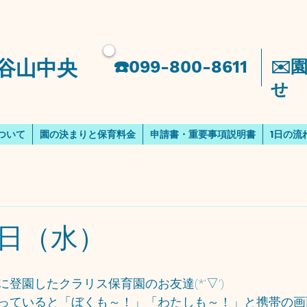
谷山中央
​☎️099-800-8611
​✉
せ
ついて
園の決まりと保育料金
申請書・重要事項説明書
1日の流
日（水）
登園したクラリス保育園のお友達(*'▽')
っていると「ぼくも～！」「わたしも～！」と携帯の画