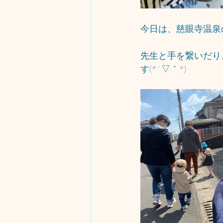
今日は、慈眼寺温泉
先生と手を繋いだり
す(*´▽｀*)