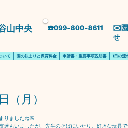
谷山中央
​☎️099-800-8611
​✉
せ
ついて
園の決まりと保育料金
申請書・重要事項説明書
1日の流
日（月）
まりましたね🌸
友達もいましたが、先生のそばにいたり、好きな玩具で