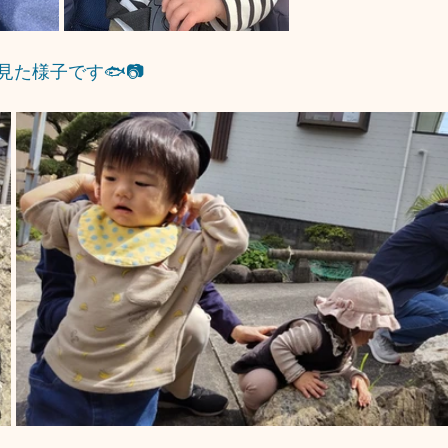
た様子です🐟📷