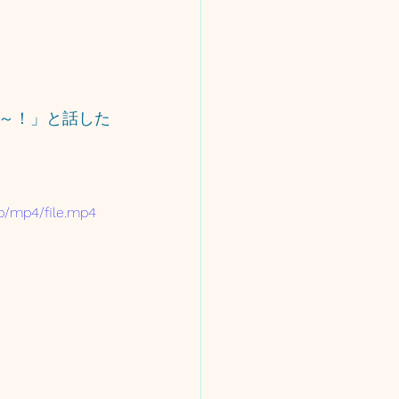
～！」と話した
p/mp4/file.mp4