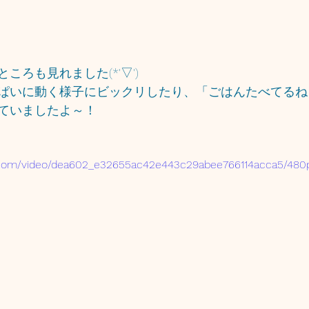
ころも見れました(*'▽')
ぱいに動く様子にビックリしたり、「ごはんたべてるね
ていましたよ～！
tic.com/video/dea602_e32655ac42e443c29abee766114acca5/480