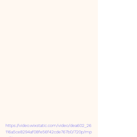
https://video.wixstatic.com/video/dea602_26
116a5ce8294af08fe56f42cde767b0/720p/mp