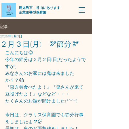
​鹿児島市 谷山にあります
企業主導型保育園
記事
2025年2月3日
２月３日(月) 🫘節分🫘
こんにちは😊
今年の節分は２月２日(日)だったようで
すが、
みなさんのお家には鬼は来ました
か？？🤔
『恵方巻食べたよ！』『鬼さんが来て
豆投げたよ！』などなど・・・
たくさんのお話が聞けました(*^^*)
今日は、クラリス保育園でも節分行事
をしましたよ🫘👹
最初は、鬼のお面製作をしました！