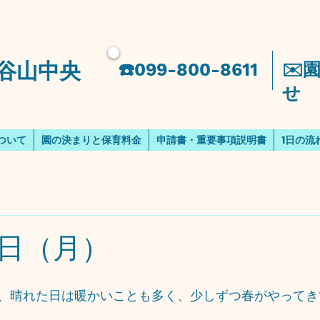
谷山中央
​☎️099-800-8611
​✉
せ
ついて
園の決まりと保育料金
申請書・重要事項説明書
1日の流
日（月）
、晴れた日は暖かいことも多く、少しずつ春がやってき