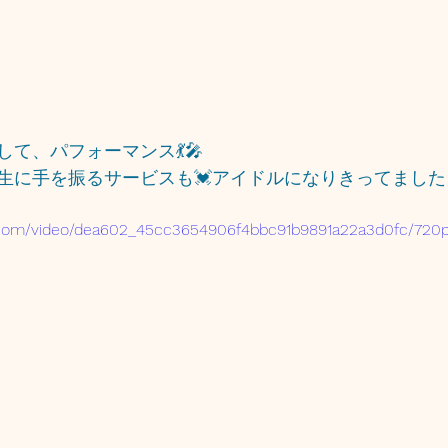
て、パフォーマンス💃🎤
生に手を振るサービスも💓アイドルになりきってました
ic.com/video/dea602_45cc3654906f4bbc91b9891a22a3d0fc/720