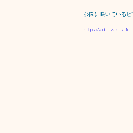
公園に咲いているピ
https://video.wixstat