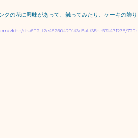
ンクの花に興味があって、触ってみたり、ケーキの飾り
ic.com/video/dea602_f2e46260420143d6afd35ee574431236/720