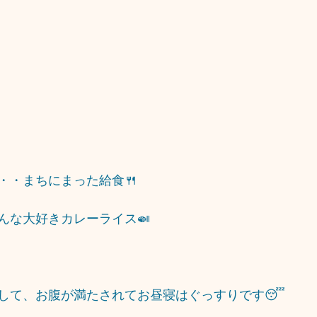
・・まちにまった給食🍴
んな大好きカレーライス🍛
して、お腹が満たされてお昼寝はぐっすりです😴