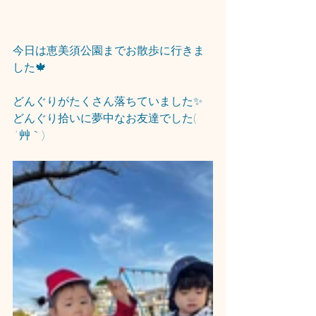
今日は恵美須公園までお散歩に行きま
した🍁
どんぐりがたくさん落ちていました✨
どんぐり拾いに夢中なお友達でした( 
´艸｀)