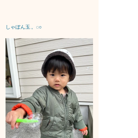
しゃぼん玉.。o○