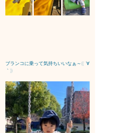
ブランコに乗って気持ちいいなぁ～((´∀
｀))