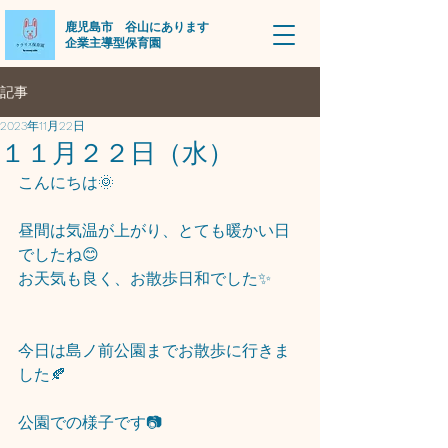
​鹿児島市 谷山にあります
企業主導型保育園
記事
2023年11月22日
１１月２２日（水）
こんにちは🌞
昼間は気温が上がり、とても暖かい日
でしたね😊
お天気も良く、お散歩日和でした✨
今日は島ノ前公園までお散歩に行きま
した🍂
公園での様子です📷