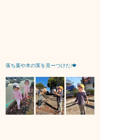
落ち葉や木の実を見ーつけた❕🍁