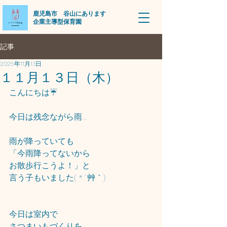
​鹿児島市 谷山にあります
企業主導型保育園
記事
2025年11月13日
１１月１３日（木）
こんにちは☔
今日は残念ながら雨…
雨が降っていても
「今雨降ってないから
お散歩行こうよ！」と
言う子もいました( *´艸｀)
今日は室内で
さつまいもづくりを