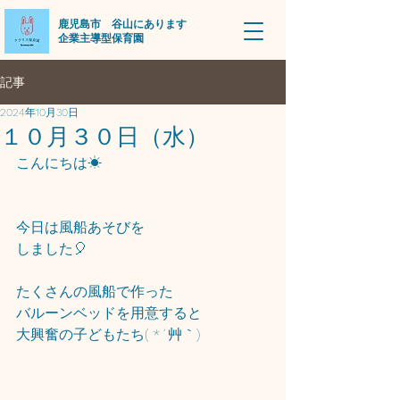
​鹿児島市 谷山にあります
企業主導型保育園
記事
2024年10月30日
１０月３０日（水）
こんにちは☀
今日は風船あそびを
しました🎈
たくさんの風船で作った
バルーンベッドを用意すると
大興奮の子どもたち( *´艸｀)