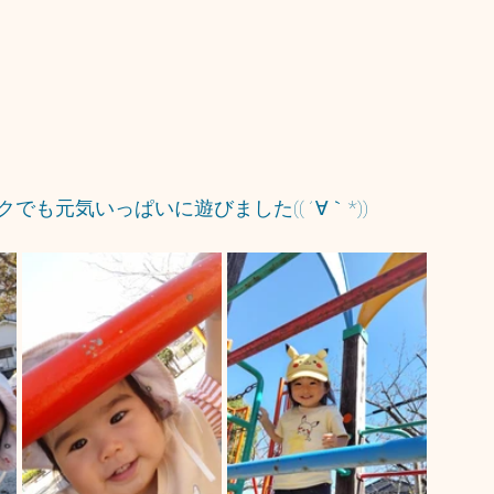
でも元気いっぱいに遊びました((´∀｀*))