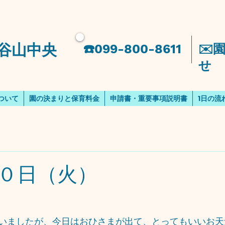
谷山中央
​☎️099-800-8611
​✉
せ
ついて
園の決まりと保育料金
申請書・重要事項説明書
1日の流
０日（火）
いましたが、今日はおひさまが出て、とってもいいお天