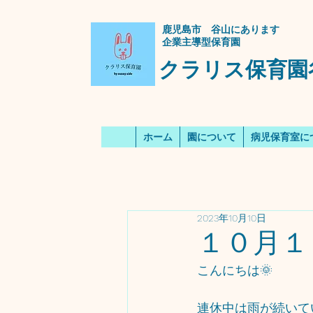
​鹿児島市 谷山にあります
企業主導型保育園
クラリス保育園
ホーム
園について
病児保育室に
2023年10月10日
１０月１
こんにちは🌞
連休中は雨が続いて