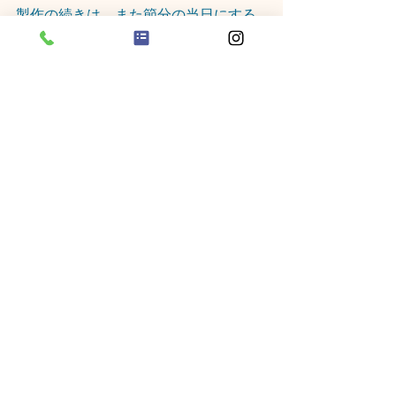
製作の続きは、また節分の当日にする
予定です🎶
クラリス保育園にも、鬼がやってくる
のかな～～！？😎😎
製作の後は、カラーボールを使って、
豆投げの練習もしました(*^^*)
たくさん体を動かして、お昼寝はぐっ
すりでしたよ😴💤