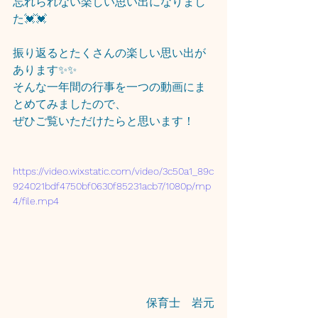
忘れられない楽しい思い出になりまし
た💓💓
振り返るとたくさんの楽しい思い出が
あります✨✨
そんな一年間の行事を一つの動画にま
とめてみましたので、
ぜひご覧いただけたらと思います！
https://video.wixstatic.com/video/3c50a1_89c
924021bdf4750bf0630f85231acb7/1080p/mp
4/file.mp4
保育士　岩元