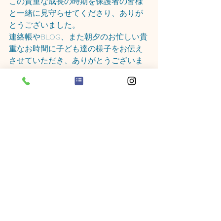
この貴重な成長の時期を保護者の皆様
と一緒に見守らせてくださり、ありが
とうございました。
連絡帳やBLOG、また朝夕のお忙しい貴
重なお時間に子ども達の様子をお伝え
させていただき、ありがとうございま
した。
来年度もより一層、子ども達一人ひと
りとの関わりを大切に、温かくて楽し
い保育を行っていけるよう励んでいき
たいと思います。
長くなってしまいましたが、本当にあ
りがとうございました。
これからもよろしくお願いいたしま
す。
またなにかありましたら、お気軽にお
声がけくださいね✨