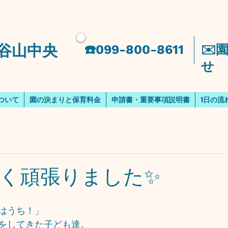
谷山中央
​☎️099-800-8611
​✉
せ
ついて
園の決まりと保育料金
申請書・重要事項説明書
1日の流
く頑張りました✨
はうち！」
をしてきた子ども達。