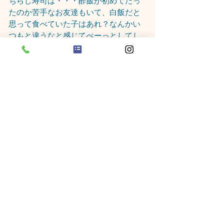
ちらし寿司は・・・酢飯が初めてだっ
たのか苦手なお友達もいて、白飯だと
思って食べていた子はあれ？なんかい
つもと違うなと感じてべーっとしてし
まったり、途中で気付いて食べなくな
ったりと反応が様々でした🤣
少しだけ食べて味に慣れていったり、
おかわり目指して頑張ってました✨
鶏の照り焼きやお汁、サラダ、どれも
おかわりがあり、お腹いっぱいになる
まで食べている子もいましたよ～(´艸
｀*)