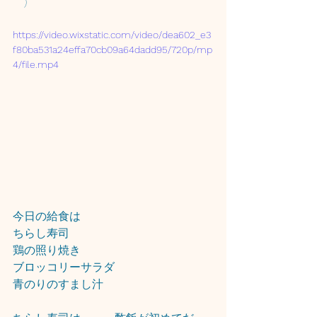
｀)
https://video.wixstatic.com/video/dea602_e3
f80ba531a24effa70cb09a64dadd95/720p/mp
4/file.mp4
今日の給食は
ちらし寿司
鶏の照り焼き
ブロッコリーサラダ
青のりのすまし汁