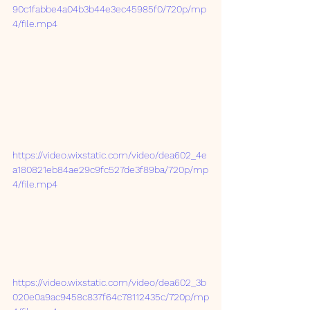
90c1fabbe4a04b3b44e3ec45985f0/720p/mp
4/file.mp4
https://video.wixstatic.com/video/dea602_4e
a180821eb84ae29c9fc527de3f89ba/720p/mp
4/file.mp4
https://video.wixstatic.com/video/dea602_3b
020e0a9ac9458c837f64c78112435c/720p/mp