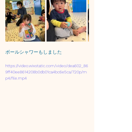
ボールシャワーもしました
https://video.wixstatic.com/video/dea602_86
9ff40ee8614208b0db01ca4bc6e5ca/720p/m
p4/file.mp4