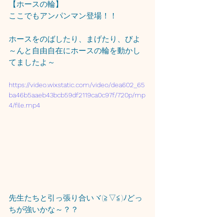
【ホースの輪】
ここでもアンパンマン登場！！
ホースをのばしたり、まげたり、びよ
～んと自由自在にホースの輪を動かし
てましたよ～
https://video.wixstatic.com/video/dea602_65
ba46b5aaeb43bcb59df2119ca0c97f/720p/mp
4/file.mp4
先生たちと引っ張り合いヾ(≧▽≦)ﾉどっ
ちが強いかな～？？