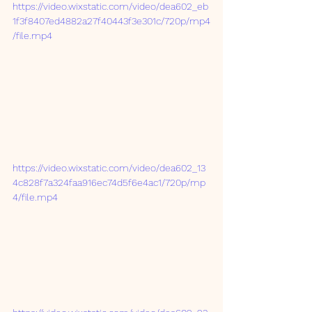
https://video.wixstatic.com/video/dea602_eb
1f3f8407ed4882a27f40443f3e301c/720p/mp4
/file.mp4
https://video.wixstatic.com/video/dea602_13
4c828f7a324faa916ec74d5f6e4ac1/720p/mp
4/file.mp4