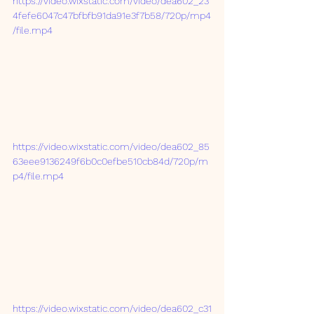
https://video.wixstatic.com/video/dea602_23
4fefe6047c47bfbfb91da91e3f7b58/720p/mp4
/file.mp4
https://video.wixstatic.com/video/dea602_85
63eee9136249f6b0c0efbe510cb84d/720p/m
p4/file.mp4
https://video.wixstatic.com/video/dea602_c31