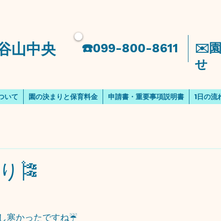
谷山中央
​☎️099-800-8611
​✉
せ
ついて
園の決まりと保育料金
申請書・重要事項説明書
1日の流
り🎏
し寒かったですね☔