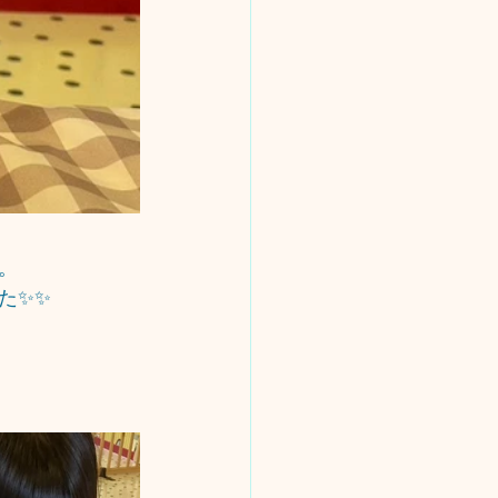
。
た✨✨