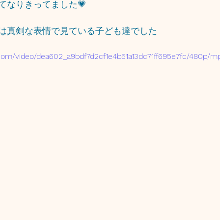
てなりきってました💗
は真剣な表情で見ている子ども達でした
ic.com/video/dea602_a9bdf7d2cf1e4b51a13dc71ff695e7fc/480p/m