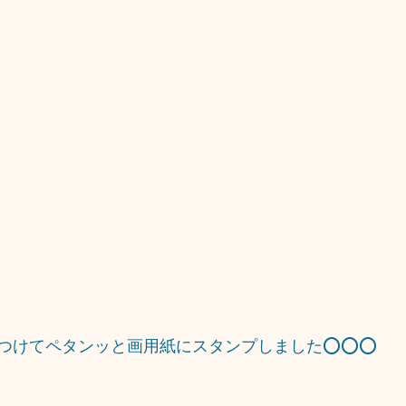
つけてペタンッと画用紙にスタンプしました⭕⭕⭕