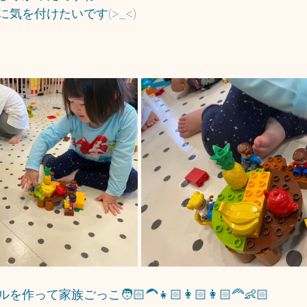
気を付けたいです(>_<)
て家族ごっこ🧑🏻‍🦱👧🏻👩🏻👩🏻‍🦰👶🏻