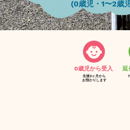
(0歳児・1〜2歳児）​
0歳児から受入​
​
​生後2ヶ月から
7
お預かりします​​​