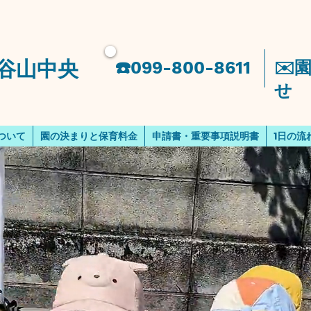
谷山中央
​☎️099-800-8611
​✉
せ
ついて
園の決まりと保育料金
申請書・重要事項説明書
1日の流