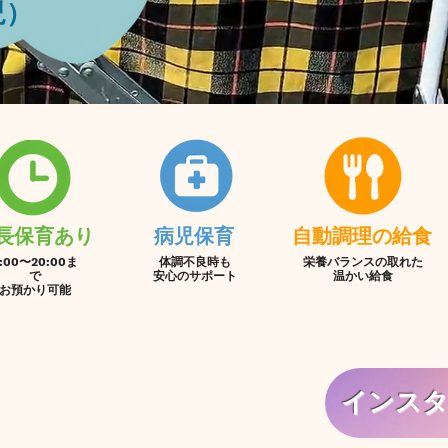
​​
延長保育あり
​病児保育​
​自動調理の​給食
:00〜20:00ま
体調不良時も
栄養バランスの取れた
で
​安心のサポート​​​​
​温かい給食​
​お預かり可能​
インスタ