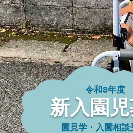
​令和8年度​​
​新入園
​園見学・入園相談受