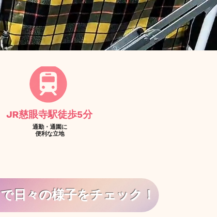
JR慈眼寺駅​徒歩5分
通勤・通園に
​便利な立地​
で日々の様子をチェック！