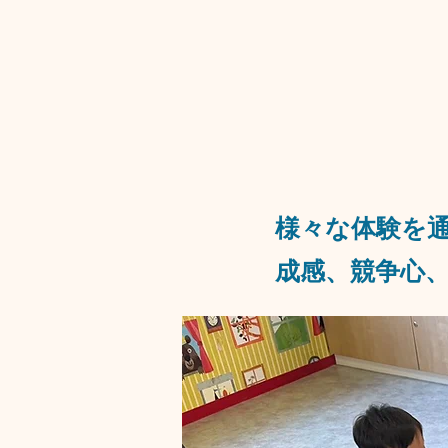
​様々な体験
成感、競争心、